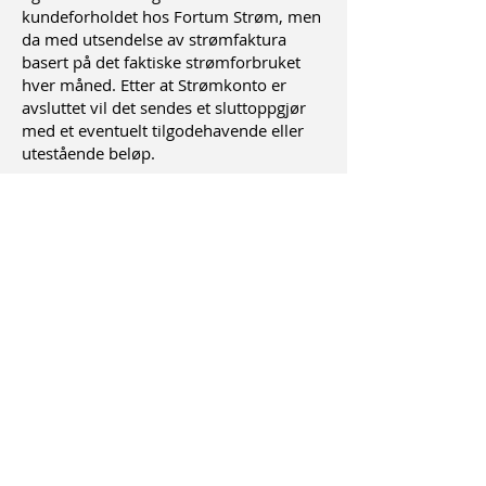
kundeforholdet hos Fortum Strøm, men
da med utsendelse av strømfaktura
basert på det faktiske strømforbruket
hver måned. Etter at Strømkonto er
avsluttet vil det sendes et sluttoppgjør
med et eventuelt tilgodehavende eller
utestående beløp.
Dersom du som kunde avslutter hele
kundeforholdet hos Fortum Strøm,
avsluttes Strømkonto automatisk.
Kundeservice
Vi benytter Fortum Strøm som
leverandør av kundeservice for
Strømkonto. Har du spørsmål knyttet til
Strømkonto, kontakt kundesenteret hos
Fortum Strøm på telefon
21 49 49 49
eller send inn en henvendelse via
kontaktskjema
.